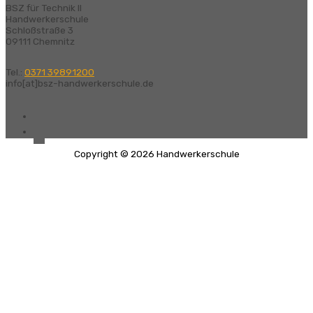
BSZ für Technik II
Handwerkerschule
Schloßstraße 3
09111 Chemnitz
Tel.:
0371 39891200
info[at]bsz-handwerkerschule.de
Copyright © 2026
Handwerkerschule