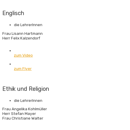
Englisch
die LehrerInnen
Frau Lisann Hartmann
Herr Felix Kalzendorf
zum Video
zum Flyer
Ethik und Religion
die LehrerInnen
Frau Angelika Kohlmüller
Herr Stefan Mayer
Frau Christiane Walter